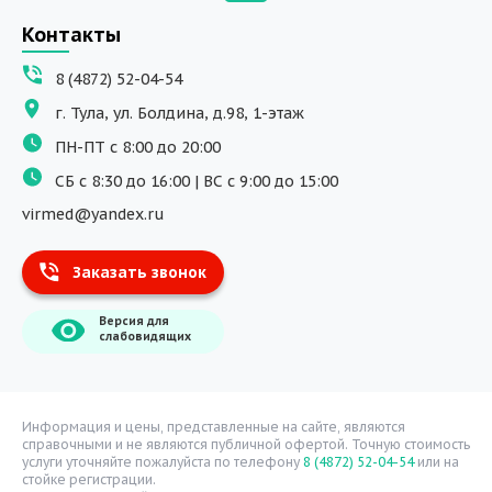
Вызов на дом
Контакты
ДНК исследования
8 (4872) 52-04-54
Программы обучения
г. Тула, ул. Болдина, д.98, 1-этаж
Физиотерапия
ПН-ПТ с 8:00 до 20:00
ДМС
СБ с 8:30 до 16:00 | ВС с 9:00 до 15:00
Массаж
virmed@yandex.ru
Тест на хеликобактер
Заказать звонок
Информация
Версия для
О компании
слабовидящих
Врачи
Уголок потребителя
Расписание врачей
Информация и цены, представленные на сайте, являются
справочными и не являются публичной офертой. Точную стоимость
Надзорные органы
услуги уточняйте пожалуйста по телефону
8 (4872) 52-04-54
или на
стойке регистрации.
Статьи