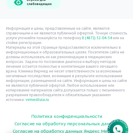
О компании
слабовидящих
Врачи
Уголок потребителя
Расписание врачей
Информация и цены, представленные на сайте, являются
справочными и не являются публичной офертой. Точную стоимость
Надзорные органы
услуги уточняйте пожалуйста по телефону
8 (4872) 52-04-54
или на
стойке регистрации.
Статьи
Материалы на этой странице предоставляются исключительно в
информационных и образовательных целях. Посетители сайта не
Вопрос-ответ
должны использовать их как рекомендации в медицинских
вопросах. Задача по постановке диагноза и выбору методов
Видео
лечения остается полностью в компетенции вашего лечащего
врача. Клиника Вирмед не несет ответственности за возможные
Вакансии
негативные последствия, возникшие в результате использования
информации, размещенной на сайте. Информация и цены на сайте
Карта сайта
не являются публичной офертой. Любое использование или
Контакты
копирование материалов сайта допускается только с письменного
разрешения правообладателя и обязательным указанием
источника:
virmedtula.ru
Политика конфиденциальности
Согласие на обработку персональных данных
Согласие на обработку данных Яндекс Метрика