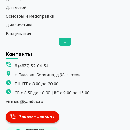
Для детей
Осмотры и медсправки
Диагностика
Вакцинация
Анализы
Вызов на дом
Контакты
ДНК исследования
8 (4872) 52-04-54
Программы обучения
г. Тула, ул. Болдина, д.98, 1-этаж
Физиотерапия
ПН-ПТ с 8:00 до 20:00
ДМС
СБ с 8:30 до 16:00 | ВС с 9:00 до 15:00
Массаж
virmed@yandex.ru
Тест на хеликобактер
Заказать звонок
Информация
Версия для