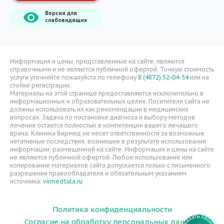
Версия для
О компании
слабовидящих
Врачи
Уголок потребителя
Расписание врачей
Информация и цены, представленные на сайте, являются
справочными и не являются публичной офертой. Точную стоимость
Надзорные органы
услуги уточняйте пожалуйста по телефону
8 (4872) 52-04-54
или на
стойке регистрации.
Статьи
Материалы на этой странице предоставляются исключительно в
информационных и образовательных целях. Посетители сайта не
Вопрос-ответ
должны использовать их как рекомендации в медицинских
вопросах. Задача по постановке диагноза и выбору методов
Видео
лечения остается полностью в компетенции вашего лечащего
врача. Клиника Вирмед не несет ответственности за возможные
Вакансии
негативные последствия, возникшие в результате использования
информации, размещенной на сайте. Информация и цены на сайте
Карта сайта
не являются публичной офертой. Любое использование или
Контакты
копирование материалов сайта допускается только с письменного
разрешения правообладателя и обязательным указанием
источника:
virmedtula.ru
Политика конфиденциальности
Согласие на обработку персональных данных